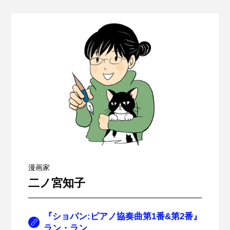
漫画家
二ノ宮知子
『ショパン:ピアノ協奏曲第1番&第2番』
ラン・ラン