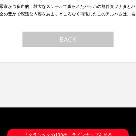
厳粛かつ多声的、雄大なスケールで綴られたバッハの無伴奏ソナタとパ
楽の豊かで深遠な内容をあますところなく再現したこのアルバムは、名
BACK
「クラシックの100枚」ラインナップを見る