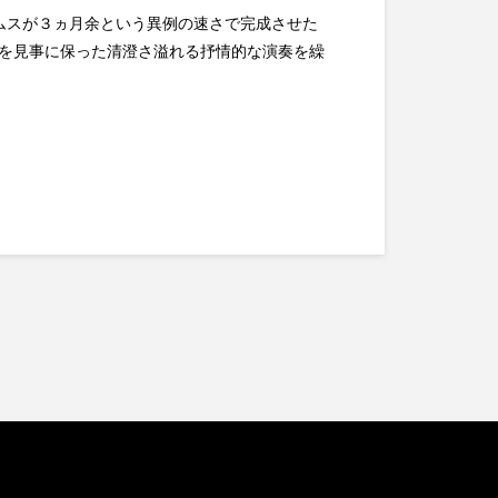
ムスが３ヵ月余という異例の速さで完成させた
を見事に保った清澄さ溢れる抒情的な演奏を繰