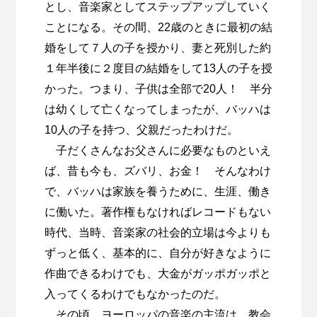
とし、音楽家としてステップアップしていく
ことになる。その間、22歳のときに最初の結
婚をして７人の子を授かり、妻と死別した約
１年半後に２度目の結婚をして13人の子を授
かった。つまり、子供は全部で20人！ 半分
は幼くして亡くなってしまったが、バッハは
10人の子を持つ、父親だったわけだ。
子だくさんなお父さんに必要なものといえ
ば、昔も今も、ズバリ、お金！ そんなわけ
で、バッハは家族を養うために、生涯、働き
に働いた。著作権もなければレコードもない
時代、当時、音楽家の社会的立場は今よりも
ずっと低く、基本的に、自分が好きなように
作曲できるわけでも、大金がガッポガッポと
入ってくるわけでもなかったのだ。
その頃、ヨーロッパの音楽の主流は、教会