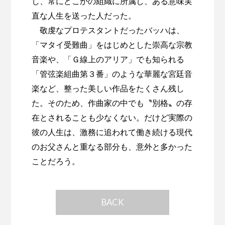
し、常にどこかの組織に所属し、ある意味実
直な人生を送った人だった。
敬虔なプロテスタントだったバッハは、
「マタイ受難曲」をはじめとした崇高な宗教
音楽や、「Ｇ線上のアリア」でも知られる
「管弦楽組曲第３番」のような華麗な宮廷音
楽など、整った美しい作品をたくさん残し
た。そのため、作曲家の中でも〝別格〟の存
在とされることも少なくない。だけど実際の
彼の人生は、激務に追われて働き続ける現代
のお父さんと重なる部分も、意外と多かった
ことだろう。
BACK