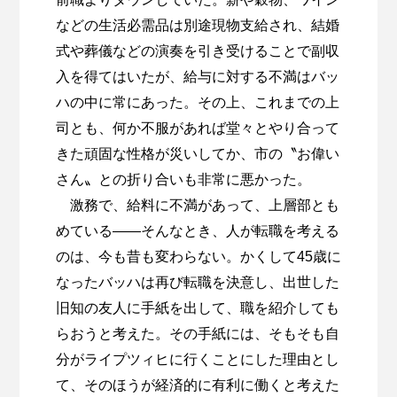
などの生活必需品は別途現物支給され、結婚
式や葬儀などの演奏を引き受けることで副収
入を得てはいたが、給与に対する不満はバッ
ハの中に常にあった。その上、これまでの上
司とも、何か不服があれば堂々とやり合って
きた頑固な性格が災いしてか、市の〝お偉い
さん〟との折り合いも非常に悪かった。
激務で、給料に不満があって、上層部とも
めている――そんなとき、人が転職を考える
のは、今も昔も変わらない。かくして45歳に
なったバッハは再び転職を決意し、出世した
旧知の友人に手紙を出して、職を紹介しても
らおうと考えた。その手紙には、そもそも自
分がライプツィヒに行くことにした理由とし
て、そのほうが経済的に有利に働くと考えた