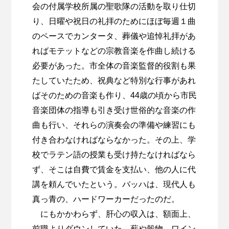
会の付属学校所属の聖歌隊の活動を取り仕切
り、日曜や祝日の礼拝のためにほぼ毎週１曲
のペースでカンタータ、葬儀や追悼礼拝があ
ればモテットなどの宗教音楽を作曲し続ける
必要があった。市全体の音楽監督的役割も果
たしていたため、祝典など特別な行事があれ
ばそのための音楽も作り、44歳の頃から市民
音楽団体の指導も引き受け世俗的な音楽の作
曲も行い、それらの演奏会の準備や練習にも
付き合わなければならなかった。その上、学
校でラテン語の授業も受け持たなければなら
ず、そこは自費で賃金を支払い、他の人に代
講を頼んでいたという。バッハは、現代人も
真っ青の、ハードワーカーだったのだ。
にもかかわらず、肝心の収入は、額面上、
前職よりダウンしていた。薪や穀物、ワイン