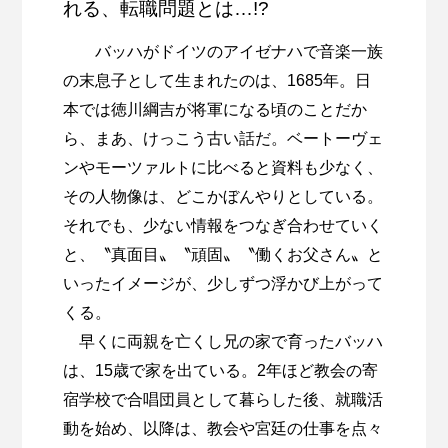
れる、転職問題とは…!?
バッハがドイツのアイゼナハで音楽一族
の末息子として生まれたのは、1685年。日
本では徳川綱吉が将軍になる頃のことだか
ら、まあ、けっこう古い話だ。ベートーヴェ
ンやモーツァルトに比べると資料も少なく、
その人物像は、どこかぼんやりとしている。
それでも、少ない情報をつなぎ合わせていく
と、〝真面目〟〝頑固〟〝働くお父さん〟と
いったイメージが、少しずつ浮かび上がって
くる。
早くに両親を亡くし兄の家で育ったバッハ
は、15歳で家を出ている。2年ほど教会の寄
宿学校で合唱団員として暮らした後、就職活
動を始め、以降は、教会や宮廷の仕事を点々