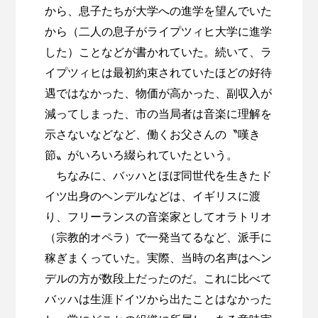
から、息子たちが大学への進学を望んでいた
から（二人の息子がライプツィヒ大学に進学
した）ことなどが書かれていた。続いて、ラ
イプツィヒは最初約束されていたほどの好待
遇ではなかった、物価が高かった、副収入が
減ってしまった、市の当局者は音楽に理解を
示さないなどなど、働くお父さんの〝嘆き
節〟がいろいろ綴られていたという。
ちなみに、バッハとほぼ同世代を生きたド
イツ出身のヘンデルなどは、イギリスに渡
り、フリーランスの音楽家としてオラトリオ
（宗教的オペラ）で一発当てるなど、派手に
稼ぎまくっていた。実際、当時の名声はヘン
デルの方が数段上だったのだ。これに比べて
バッハは生涯ドイツから出たことはなかった