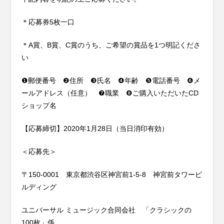
＊応募券5枚一口
＊A賞、B賞、C賞のうち、ご希望の賞品を1つ明記くださ
い
❶郵便番号 ❷住所 ❸氏名 ❹年齢 ❺電話番号 ❻メ
ールアドレス（任意） ❼職業 ❽ご購入いただいたCD
ショップ名
【応募締切】2020年1月28日（当日消印有効）
＜応募先＞
〒150-0001 東京都渋谷区神宮前1-5-8 神宮前タワービ
ルディング
ユニバーサル ミュージック合同会社 「クラシックの
100枚」係