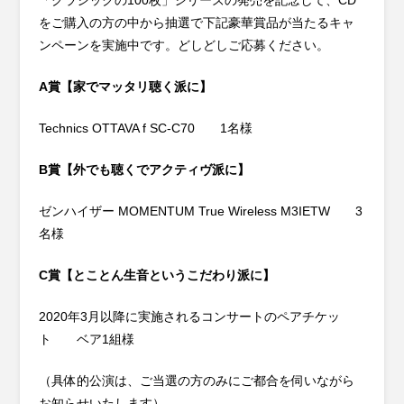
「クラシックの100枚」シリーズの発売を記念して、CD
をご購入の方の中から抽選で下記豪華賞品が当たるキャ
ンペーンを実施中です。どしどしご応募ください。
A賞【家でマッタリ聴く派に】
Technics OTTAVA f SC-C70 1名様
B賞【外でも聴くでアクティヴ派に】
ゼンハイザー MOMENTUM True Wireless M3IETW 3
名様
C賞【とことん生音というこだわり派に】
2020年3月以降に実施されるコンサートのペアチケッ
ト ベア1組様
（具体的公演は、ご当選の方のみにご都合を伺いながら
お知らせいたします）